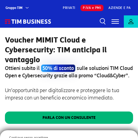
Gruppo TIM
PRIVATI
P.IVA e PMI
AZIENDE E PA
Voucher MIMIT Cloud e
Cybersecurity: TIM anticipa il
vantaggio
Ottieni subito il
50% di sconto
sulle soluzioni TIM Cloud
Open e Cybersecurity grazie alla promo “Cloud&Cyber”.
Un’opportunità per digitalizzare e proteggere la tua
impresa con un beneficio economico immediato.
PARLA CON UN CONSULENTE
Promo "Cloud&Cyber" valida dal 15/06/2026 al 15/09/2026
Continua senza accettare