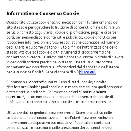
Informativa e Consenso Cookie
Un unico partner per la
Questo sito utilizza cookie tecnici necessari per il funzionamento del
sito stesso e per agevolare la fruizione di contenuti online o fornire un
trasformazione digitale delle PMI
servizio richiesto dagli utenti; cookie di profilazione, propri e di terze
parti, per personalizzare contenuti e pubblicità; cookie analytics per
raccogliere informazioni e produrre statistiche aggregate sul numero
È il momento giusto per rendere il tuo business più moderno,
degli utenti e su come visitano il Sito ai fini dell'ottimizzazione dello
protetto e competitivo, riducendo i costi grazie a contributi fino al
stesso. Attraverso i cookie o altri strumenti di tracciamento che
50%. I fondi sono limitati, inizia subito a progettare con TIM
consentono di creare ID univoci sul dispositivo, anche in grado di rilevare
BUSINESS la soluzione più adatta alla tua impresa.
la geolocalizzazione precisa dello stesso, TIM ed i suoi
797
partner
conservano e/o accedono alle informazioni del dispositivo dell’utente
per le suddette finalità. Se vuoi sapere di più
clicca qui
.
Infrastruttura 100% italiana
Cliccando su
"Accetto"
autorizzi l'uso di tutti i cookie; tramite
I tuoi dati rimangono in Italia, su Data Center di proprietà TIM
"Preferenze Cookie"
puoi scegliere in modo dettagliato quali categorie
dislocati sul territorio nazionale, con i più alti standard di sicurezza
e terze parti autorizzare. Se invece selezioni
"Continua senza
e continuità operativa.
accettare"
, la tua navigazione proseguirà in assenza dei cookie di
profilazione, restando attivi solo i cookie strettamente necessari.
Rete capillare sul territorio
Utilizzare dati di geolocalizzazione precisi. Scansione attiva delle
caratteristiche del dispositivo ai fini dell’identificazione. Archiviare
informazioni su dispositivo e/o accedervi. Pubblicità e contenuti
Certificazioni
personalizzati, misurazione delle prestazioni dei contenuti e degli