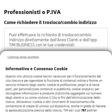
Professionisti o P.IVA
Come richiedere il trasloco/cambio indirizzo
Puoi effettuare la richiesta di trasloco/cambio
indirizzo direttamente dall'Area Clienti e dall'app
TIM BUSINESS con le tue credenziali:
ACCEDI ALL'
AREA CLIENTI
Continua senza accettare
Con la tua username e password
Informativa e Consenso Cookie
VAI SU “LINEE E SERVIZI”
Questo sito utilizza cookie tecnici necessari per il funzionamento del
sito stesso e per agevolare la fruizione di contenuti online o fornire un
servizio richiesto dagli utenti; cookie di profilazione, propri e di terze
CLICCA SU “LINEE FISSO”
parti, per personalizzare contenuti e pubblicità; cookie analytics per
raccogliere informazioni e produrre statistiche aggregate sul numero
degli utenti e su come visitano il Sito ai fini dell'ottimizzazione dello
APRI I TRE PUNTINI
stesso. Attraverso i cookie o altri strumenti di tracciamento che
consentono di creare ID univoci sul dispositivo, anche in grado di rilevare
In corrispondenza della linea che vuoi traslocare.
la geolocalizzazione precisa dello stesso, TIM ed i suoi
797
partner