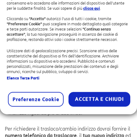
conservano e/o accedono alle informazioni del dispositivo dell’utente
CLICCA SU “DETTAGLI”
per le suddette finalità. Se vuoi sapere di più
clicca qui
.
Cliccando su
"Accetto"
autorizzi l'uso di tutti i cookie; tramite
APRI LA SEZIONE “DATI LINEA”
"Preferenze Cookie"
puoi scegliere in modo dettagliato quali categorie
e terze parti autorizzare. Se invece selezioni
"Continua senza
accettare"
, la tua navigazione proseguirà in assenza dei cookie di
profilazione, restando attivi solo i cookie strettamente necessari.
CLICCA SU “TRASLOCO E CAMBIO INDIRIZZO”
Inserisci i dati richiesti.
Utilizzare dati di geolocalizzazione precisi. Scansione attiva delle
caratteristiche del dispositivo ai fini dell’identificazione. Archiviare
informazioni su dispositivo e/o accedervi. Pubblicità e contenuti
personalizzati, misurazione delle prestazioni dei contenuti e degli
annunci, ricerche sul pubblico, sviluppo di servizi.
In alternativa, per richiedere il trasloco/cambio indirizzo:
Elenco Terze Parti
Chiama il Servizio Clienti al numero
191
, nel caso in cui
tu debba traslocare 1 o 2 linee.
ACCETTA E CHIUDI
Invia la tua richiesta all'indirizzo e-
Preferenze Cookie
mail
TIM191@telecomitalia.it
, se il trasloco/cambio
indirizzo riguarda più di due linee.
Per richiedere il trasloco/cambio indirizzo dovrai fornire il
numero telefonico da traslocare
, il
tuo nuovo indirizzo
ed