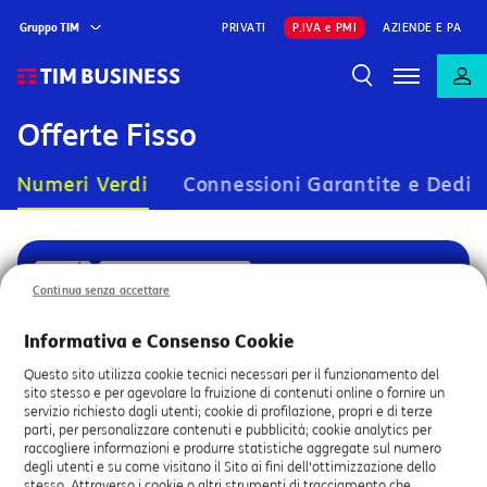
Gruppo TIM
PRIVATI
P.IVA e PMI
AZIENDE E PA
Offerte Fisso
Numeri Verdi
Connessioni Garantite e Dedic
NOVITÀ
PICCOLE E MEDIE IMPRESE
Continua senza accettare
TIM 800 Ricaricabile
Il
Numero Verde
flessibile per la tua azienda ideale
Informativa e Consenso Cookie
per farti contattare facilmente dai tuoi clienti.
Questo sito utilizza cookie tecnici necessari per il funzionamento del
sito stesso e per agevolare la fruizione di contenuti online o fornire un
Offerta
a
A PARTIRE DA
servizio richiesto dagli utenti; cookie di profilazione, propri e di terze
11
tariffaria
,00€
partire
parti, per personalizzare contenuti e pubblicità; cookie analytics per
AL MESE
da
raccogliere informazioni e produrre statistiche aggregate sul numero
degli utenti e su come visitano il Sito ai fini dell'ottimizzazione dello
1a,00
stesso. Attraverso i cookie o altri strumenti di tracciamento che