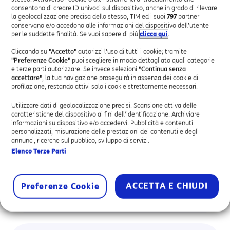
SCOPRI
euro
consentono di creare ID univoci sul dispositivo, anche in grado di rilevare
al
la geolocalizzazione precisa dello stesso, TIM ed i suoi
797
partner
mese,
conservano e/o accedono alle informazioni del dispositivo dell’utente
prezzi
per le suddette finalità. Se vuoi sapere di più
clicca qui
.
IVA
Cliccando su
"Accetto"
autorizzi l'uso di tutti i cookie; tramite
esclusa.
"Preferenze Cookie"
puoi scegliere in modo dettagliato quali categorie
PICCOLE E MEDIE IMPRESE
e terze parti autorizzare. Se invece selezioni
"Continua senza
Numero Verde
accettare"
, la tua navigazione proseguirà in assenza dei cookie di
profilazione, restando attivi solo i cookie strettamente necessari.
Attiva una numerazione 800 e metti a disposizione
dei clienti un numero gratuito per contattare la tua
Utilizzare dati di geolocalizzazione precisi. Scansione attiva delle
caratteristiche del dispositivo ai fini dell’identificazione. Archiviare
azienda.
informazioni su dispositivo e/o accedervi. Pubblicità e contenuti
personalizzati, misurazione delle prestazioni dei contenuti e degli
Offerta
a
A PARTIRE DA
annunci, ricerche sul pubblico, sviluppo di servizi.
0
€
tariffaria
partire
Elenco Terze Parti
AL MESE
da
0
SCOPRI
euro
ACCETTA E CHIUDI
Preferenze Cookie
al
mese,
prezzi
IVA
esclusa.