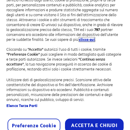
Quando sei
parti, per personalizzare contenuti e pubblicità; cookie analytics per
all'Estero
raccogliere informazioni e produrre statistiche aggregate sul numero
degli utenti e su come visitano il Sito ai fini dell'ottimizzazione dello
stesso. Attraverso i cookie o altri strumenti di tracciamento che
consentono di creare ID univoci sul dispositivo, anche in grado di rilevare
SCOPRI
la geolocalizzazione precisa dello stesso, TIM ed i suoi
797
partner
conservano e/o accedono alle informazioni del dispositivo dell’utente
per le suddette finalità. Se vuoi sapere di più
clicca qui
.
Cliccando su
"Accetto"
autorizzi l'uso di tutti i cookie; tramite
"Preferenze Cookie"
puoi scegliere in modo dettagliato quali categorie
e terze parti autorizzare. Se invece selezioni
"Continua senza
accettare"
, la tua navigazione proseguirà in assenza dei cookie di
profilazione, restando attivi solo i cookie strettamente necessari.
Utilizzare dati di geolocalizzazione precisi. Scansione attiva delle
caratteristiche del dispositivo ai fini dell’identificazione. Archiviare
informazioni su dispositivo e/o accedervi. Pubblicità e contenuti
personalizzati, misurazione delle prestazioni dei contenuti e degli
Quando chiami
annunci, ricerche sul pubblico, sviluppo di servizi.
Elenco Terze Parti
l'Estero dall'Italia
ACCETTA E CHIUDI
Preferenze Cookie
SCOPRI