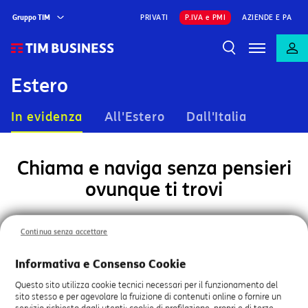
Gruppo TIM
PRIVATI
P.IVA e PMI
AZIENDE E PA
Estero
In evidenza
All'Estero
Dall'Italia
Chiama e naviga senza pensieri
ovunque ti trovi
Continua senza accettare
Informativa e Consenso Cookie
Questo sito utilizza cookie tecnici necessari per il funzionamento del
sito stesso e per agevolare la fruizione di contenuti online o fornire un
servizio richiesto dagli utenti; cookie di profilazione, propri e di terze