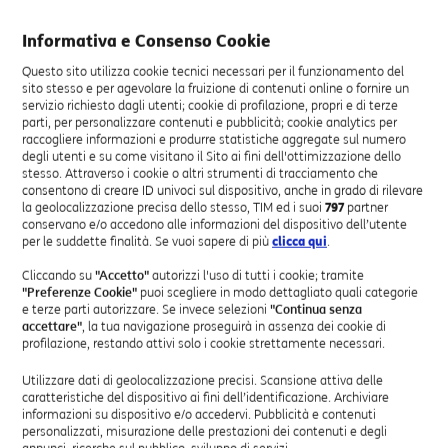
Informativa e Consenso Cookie
Questo sito utilizza cookie tecnici necessari per il funzionamento del
sito stesso e per agevolare la fruizione di contenuti online o fornire un
servizio richiesto dagli utenti; cookie di profilazione, propri e di terze
parti, per personalizzare contenuti e pubblicità; cookie analytics per
raccogliere informazioni e produrre statistiche aggregate sul numero
degli utenti e su come visitano il Sito ai fini dell'ottimizzazione dello
stesso. Attraverso i cookie o altri strumenti di tracciamento che
consentono di creare ID univoci sul dispositivo, anche in grado di rilevare
la geolocalizzazione precisa dello stesso, TIM ed i suoi
797
partner
conservano e/o accedono alle informazioni del dispositivo dell’utente
per le suddette finalità. Se vuoi sapere di più
clicca qui
.
Cosa puoi chiedere ad Angie?
Cliccando su
"Accetto"
autorizzi l'uso di tutti i cookie; tramite
Ecco qualche esempio:
"Preferenze Cookie"
puoi scegliere in modo dettagliato quali categorie
e terze parti autorizzare. Se invece selezioni
"Continua senza
accettare"
, la tua navigazione proseguirà in assenza dei cookie di
profilazione, restando attivi solo i cookie strettamente necessari.
Linea Fissa
Utilizzare dati di geolocalizzazione precisi. Scansione attiva delle
caratteristiche del dispositivo ai fini dell’identificazione. Archiviare
Prova a scrivere una di queste frasi
informazioni su dispositivo e/o accedervi. Pubblicità e contenuti
personalizzati, misurazione delle prestazioni dei contenuti e degli