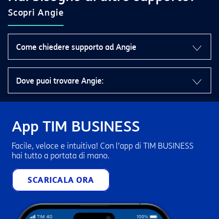
Scopri Angie
Come chiedere supporto ad Angie
Usa frasi semplici e di senso compiuto, evita abbreviazioni. Nel
Dove puoi trovare Angie:
caso Angie non comprenda subito prova a riformulare la tua
richiesta con altri termini.
Tieni a portata username e password di TIM Business: Angie
potrebbe richiedertele per fornirti informazioni personalizzate.
Nel sito web o nell’App TIM Business.
App TIM BUSINESS
Facile, veloce e intuitiva! Con l’app di TIM BUSINESS
hai tutto a portata di mano.
SCARICALA ORA