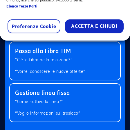
annunci, ricerche sul pubblico, sviluppo di servizi.
Elenco Terze Parti
Fatturazione
“Voglio vedere le mie fatture”
ACCETTA E CHIUDI
Preferenze Cookie
“Vorrei segnalare un pagamento”
Passa alla Fibra TIM
“C’è la fibra nella mia zona?”
“Vorrei conoscere le nuove offerte”
Gestione linea fissa
“Come riattivo la linea?”
“Voglio informazioni sul trasloco”