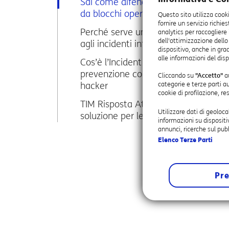
Sai come difendere la tua impresa
da blocchi operativi e furti di dati?
Questo sito utilizza cook
fornire un servizio richie
Perché serve una risposta rapida
analytics per raccogliere
dell'ottimizzazione dello
agli incidenti informatici
dispositivo, anche in grad
alle informazioni del disp
Cos’è l’Incident Response:
prevenzione contro gli attacchi
Cliccando su
"Accetto"
au
categorie e terze parti a
hacker
cookie di profilazione, r
TIM Risposta Attacchi Cyber: la
Utilizzare dati di geoloca
soluzione per le PMI
informazioni su dispositi
annunci, ricerche sul pubb
Elenco Terze Parti
Pre