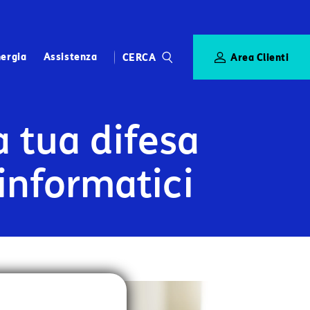
RICHIEDI CONTATTO
ergia
Assistenza
CERCA
Area Clienti
CERCA
a tua difesa
informatici
mero Verde