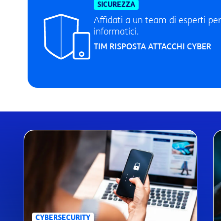
SICUREZZA
Affidati a un team di esperti per
informatici.
TIM RISPOSTA ATTACCHI CYBER
CYBERSECURITY