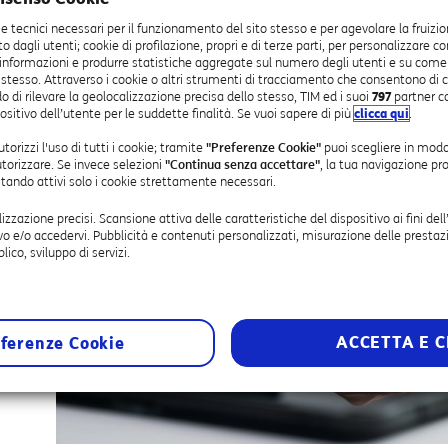
ie tecnici necessari per il funzionamento del sito stesso e per agevolare la fruizio
sto dagli utenti; cookie di profilazione, propri e di terze parti, per personalizzare c
 informazioni e produrre statistiche aggregate sul numero degli utenti e su come vis
 stesso. Attraverso i cookie o altri strumenti di tracciamento che consentono di c
o di rilevare la geolocalizzazione precisa dello stesso, TIM ed i suoi
797
partner c
ositivo dell’utente per le suddette finalità. Se vuoi sapere di più
clicca qui
.
torizzi l'uso di tutti i cookie; tramite
"Preferenze Cookie"
puoi scegliere in modo
utorizzare. Se invece selezioni
"Continua senza accettare"
, la tua navigazione pr
estando attivi solo i cookie strettamente necessari.
lizzazione precisi. Scansione attiva delle caratteristiche del dispositivo ai fini dell
vo e/o accedervi. Pubblicità e contenuti personalizzati, misurazione delle prestazi
lico, sviluppo di servizi.
ACCETTA E C
ferenze Cookie