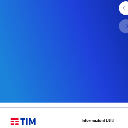
ono e
Come proteggere
smartphone e tablet
 la
aziendali dai rischi
informatici
 modo
Dispositivi mobili: un clic sbagliato può
re le
aprire le porte a virus e ransomware.
er...
Scopri come proteggerti con un’unica
piattaforma....
Leggi
Informazioni Utili