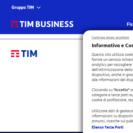
Gruppo TIM
Corporate
Servizi
Fi
Chi siamo
TIM
Continua senza accettare
Informativa e Co
Fondazione TIM
TIM Business
LINK RAPIDI
Informazioni Utili
Questo sito utilizza cook
TIM Enterprise
fornire un servizio richie
TIM Green – Sostenibilit
Fibra fino a 2.
analytics per raccogliere
Rimborsi fatturazione 28
dell'ottimizzazione dello
SIM con 150 Gig
Olivetti
dispositivo, anche in grad
giorni clienti rete fissa
Smartphone App
alle informazioni del disp
Noovle
Digital Service Act (Reg.
Numero Verde e
2022/2065)
Cliccando su
"Accetto"
au
Telsy
categorie e terze parti a
App TIM BUSINE
Carta dei Servizi
cookie di profilazione, r
Trasparenza Tariffaria
Trova un Agent
TIM Brasil
Trasparenza Tecnica
Utilizzare dati di geoloca
Segnala un prob
informazioni su dispositi
I vantaggi dell’Area Clien
annunci, ricerche sul pubb
Elenco Terze Parti