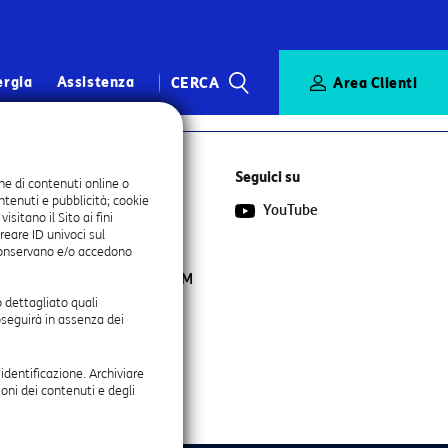
ergia
Assistenza
CERCA
Area Clienti
CERCA
Seguici su
ne di contenuti online o
ontenuti e pubblicità; cookie
Trova agente
YouTube
itano il Sito ai fini
Diventa Partner
reare ID univoci sul
onservano e/o accedono
Chatta con Angie,
l’Assistente Virtuale di TIM
mero Verde
 dettagliato quali
oseguirà in assenza dei
’identificazione. Archiviare
oni dei contenuti e degli