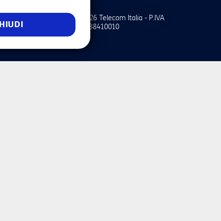
©2026 Telecom Italia - P.IVA
lienti
HIUDI
00488410010