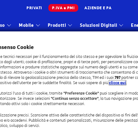
PRIVATI
P.IVA e PMI
AZIENDE E PA
Infrastrutture
sso
Mobile
Prodotti
Soluzioni Digitali
En
Wholesale
nsenso Cookie
Sparkle
Strumenti veloci
ie tecnici necessari per il funzionamento del sito stesso e per agevolare la fruizio
sto dagli utenti; cookie di profilazione, propri e di terze parti, per personalizzare c
à
Trasloco e subentro linea
Scarica l’app TIM BUSINESS
5 Giga, chiamate illimitate e modem incluso
 informazioni e produrre statistiche aggregate sul numero degli utenti e su come vis
fissa
Scarica l'app TIM MODEM
 stesso. Attraverso i cookie o altri strumenti di tracciamento che consentono di c
a e minuti illimitati
o di rilevare la geolocalizzazione precisa dello stesso, TIM ed i suoi
797
partner c
Furto e Smarrimento
Come domiciliare la fattura
le e Samsung con Protezione Kasko inclusa
ositivo dell’utente per le suddette finalità. Se vuoi sapere di più
clicca qui
.
 UE
Smartphone
Come pagare la fattura
 Numero Ripartito Business: la soluzione per attivare un Nu
Apri una segnalazione per
Come verificare i consumi
torizzi l'uso di tutti i cookie; tramite
"Preferenze Cookie"
puoi scegliere in modo
utorizzare. Se invece selezioni
"Continua senza accettare"
, la tua navigazione pr
SS per gestire le tue linee
la tua linea
estando attivi solo i cookie strettamente necessari.
Come riconoscere le truffe
e
telefoniche
lizzazione precisi. Scansione attiva delle caratteristiche del dispositivo ai fini dell
lema tecnico sulla tua linea fissa
vo e/o accedervi. Pubblicità e contenuti personalizzati, misurazione delle prestazi
ti
lico, sviluppo di servizi.