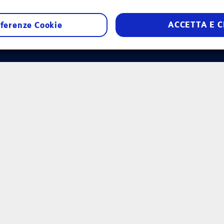
Dichiarazione di accessibilità
Contatti
Informazioni per i C
ACCETTA E C
ferenze Cookie