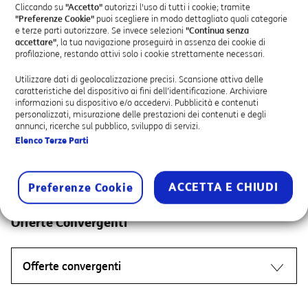
Condizioni generali di contratto per l’accesso
Cliccando su
"Accetto"
autorizzi l'uso di tutti i cookie; tramite
al servizio telefonico di base
Offerte IT
"Preferenze Cookie"
puoi scegliere in modo dettagliato quali categorie
e terze parti autorizzare. Se invece selezioni
"Continua senza
accettare"
, la tua navigazione proseguirà in assenza dei cookie di
Condizioni generali di contratto del servizio
profilazione, restando attivi solo i cookie strettamente necessari.
Broadband e Ultrabroadband
Offerte IT
Utilizzare dati di geolocalizzazione precisi. Scansione attiva delle
Condizioni generali del servizio FWA Voce e
caratteristiche del dispositivo ai fini dell’identificazione. Archiviare
Condizioni generali di contratto dei servizi ICT
informazioni su dispositivo e/o accedervi. Pubblicità e contenuti
Dati
personalizzati, misurazione delle prestazioni dei contenuti e degli
(Information & Communication Technology)
Offerte Mobile
annunci, ricerche sul pubblico, sviluppo di servizi.
Condizioni generali del servizio TIM ComUnica
Elenco Terze Parti
Condizioni generali del servizio M2M Smart
Offerte Mobile
Condizioni generali del servizio TIM Trunking
Condizioni generali dei servizi/soluzioni ICT e/o
ComUnica Top
ACCETTA E CHIUDI
Preferenze Cookie
prodotti e apparati
Condizioni generali MultiBusiness
Condizioni generali del servizio Hyperway
Offerte Convergenti
Condizioni generali del servizio TIM Mobile
Condizioni generali MultiBusiness — Grandi
Suite
Condizioni generali del servizio FWA
Aziende
Hyperway
Offerte convergenti
Condizioni generali di contratto per i servizi
Condizioni generali del servizio di Mobile
infrastrutturali ICT
Condizioni generali di vendita e manutenzione
Number Portability
Condizioni generali Fattura Unica