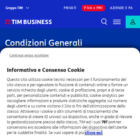
Gruppo TIM
PRIVATI
P.IVA e PMI
AZIENDE E PA
Condizioni Generali
Le Condizioni Generali di Contratto che disciplinano la
Continua senza accettare
fornitura dei servizi
Informativa e Consenso Cookie
Questo sito utilizza cookie tecnici necessari per il funzionamento del
sito stesso e per agevolare la fruizione di contenuti online o fornire un
Condizioni Generali
servizio richiesto dagli utenti; cookie di profilazione, propri e di terze
parti, per personalizzare contenuti e pubblicità; cookie analytics per
raccogliere informazioni e produrre statistiche aggregate sul numero
Offerte Fisso
degli utenti e su come visitano il Sito ai fini dell'ottimizzazione dello
stesso. Attraverso i cookie o altri strumenti di tracciamento che
consentono di creare ID univoci sul dispositivo, anche in grado di rilevare
Offerte Fisso
la geolocalizzazione precisa dello stesso, TIM ed i suoi
797
partner
conservano e/o accedono alle informazioni del dispositivo dell’utente
per le suddette finalità. Se vuoi sapere di più
clicca qui
.