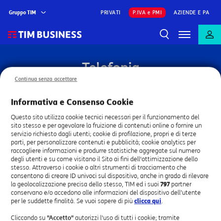
Gruppo TIM
PRIVATI
P.IVA e PMI
AZIENDE E PA
Telefonia
Continua senza accettare
Listino base e informazioni utili per i servizi di telefonia
fissa e mobile
Informativa e Consenso Cookie
Questo sito utilizza cookie tecnici necessari per il funzionamento del
sito stesso e per agevolare la fruizione di contenuti online o fornire un
servizio richiesto dagli utenti; cookie di profilazione, propri e di terze
Sceglia una
parti, per personalizzare contenuti e pubblicità; cookie analytics per
raccogliere informazioni e produrre statistiche aggregate sul numero
categoria
degli utenti e su come visitano il Sito ai fini dell'ottimizzazione dello
stesso. Attraverso i cookie o altri strumenti di tracciamento che
consentono di creare ID univoci sul dispositivo, anche in grado di rilevare
la geolocalizzazione precisa dello stesso, TIM ed i suoi
797
partner
conservano e/o accedono alle informazioni del dispositivo dell’utente
per le suddette finalità. Se vuoi sapere di più
clicca qui
.
Listino base di Telefonia fissa
Cliccando su
"Accetto"
autorizzi l'uso di tutti i cookie; tramite