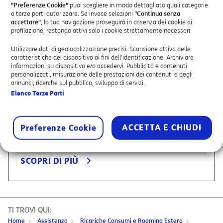
Costi per chiamate da linea fissa verso
"Preferenze Cookie"
puoi scegliere in modo dettagliato quali categorie
numerazioni nazionali, internazionali o verso
e terze parti autorizzare. Se invece selezioni
"Continua senza
accettare"
, la tua navigazione proseguirà in assenza dei cookie di
Numeri ad addebito ripartito
profilazione, restando attivi solo i cookie strettamente necessari.
SCOPRI DI PIÙ
Utilizzare dati di geolocalizzazione precisi. Scansione attiva delle
caratteristiche del dispositivo ai fini dell’identificazione. Archiviare
informazioni su dispositivo e/o accedervi. Pubblicità e contenuti
personalizzati, misurazione delle prestazioni dei contenuti e degli
annunci, ricerche sul pubblico, sviluppo di servizi.
Elenco Terze Parti
Listino base di Telefonia mobile
Costi per navigazione internet e chiamate da e
verso Estero, in aereo, in nave e verso numeri
ACCETTA E CHIUDI
Preferenze Cookie
satellitari
SCOPRI DI PIÙ
TI TROVI QUI:
Home
Assistenza
Ricariche Consumi e Roaming Estero