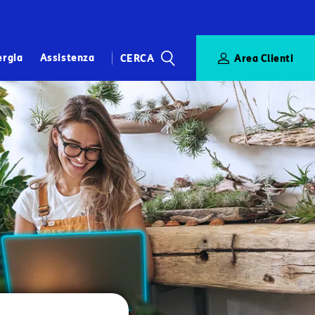
ergia
Assistenza
CERCA
Area Clienti
CERCA
mero Verde