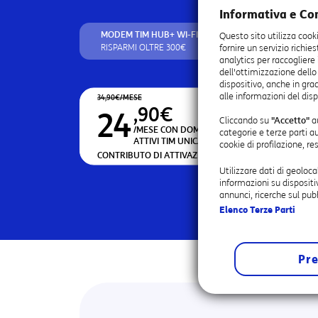
Informativa e Co
MODEM TIM HUB+ WI-FI 6 INCLUSO
Questo sito utilizza cook
RISPARMI OLTRE 300€
fornire un servizio richie
analytics per raccogliere
dell'ottimizzazione dello
dispositivo, anche in grad
alle informazioni del disp
34,90€/MESE
,90€
24
Cliccando su
"Accetto"
au
/MESE CON DOMICILIAZIONE
E SE SEI CLIENTE
categorie e terze parti a
ATTIVI TIM UNICA BUSINESS.
cookie di profilazione, r
CONTRIBUTO DI ATTIVAZIONE 5€/MESE PER 24 MESI (T
Utilizzare dati di geoloca
informazioni su dispositi
annunci, ricerche sul pubb
L’offerta può essere 
Elenco Terze Parti
Pre