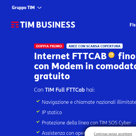
Gruppo TIM
Corporate
Servizi
Fi
Chi siamo
TIM
DOPPIA PROMO
AREE CON SCARSA COPERTURA
Fondazione TIM
TIM Business
LINK RAPIDI
Internet FTTCAB
fino
TIM Enterprise
con Modem in comodato
Fibra fino a 2.
SIM con 150 Gig
gratuito
Olivetti
Smartphone App
Noovle
Con
TIM Full FTTCab
hai:
Numero Verde e
Telsy
App TIM BUSINE
Navigazione e chiamate nazionali illimitat
Trova un Agent
TIM Brasil
IP statico
Segnala un prob
Protezione della linea con TIM SOS Cyber
Assistenza con operatore specializzato
Continua senza accettare