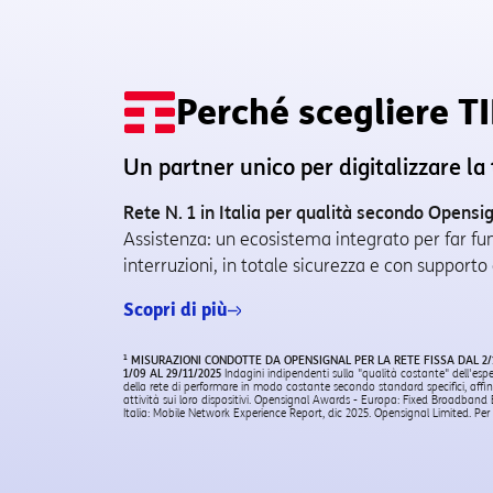
Perché scegliere
T
Un partner unico per digitalizzare la
Rete N. 1 in Italia per qualità secondo Opensi
Assistenza: un ecosistema integrato per far fu
interruzioni, in totale sicurezza e con supporto
Scopri di più
1
MISURAZIONI CONDOTTE DA OPENSIGNAL PER LA RETE FISSA DAL 2/10
1/09 AL 29/11/2025
Indagini indipendenti sulla "qualità costante" dell'espe
della rete di performare in modo costante secondo standard specifici, affi
attività sui loro dispositivi. Opensignal Awards - Europa: Fixed Broadband
Italia: Mobile Network Experience Report, dic 2025. Opensignal Limited. Pe