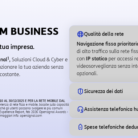
IM BUSINESS
Qualità della rete
Navigazione fissa prioritaria
 tua impresa.
di alto traffico sulla rete fi
1
con
IP statico
per accessi r
gnal
,
Soluzioni Cloud & Cyber e
videosorveglianza senza in
nzionare la tua azienda senza
opzionali.
 costante.
Sicurezza dei dati
 AL 30/12/2025 E PER LA RETE MOBILE DAL
rienza di rete fissa e mobile, basate sulla capacità
nché gli utenti possano svolgere le più comuni
Assistenza telefonica 
 Experience Report, feb 2026. Opensignal Awards -
r maggiori info: opensignal.com
Spese telefoniche deduc