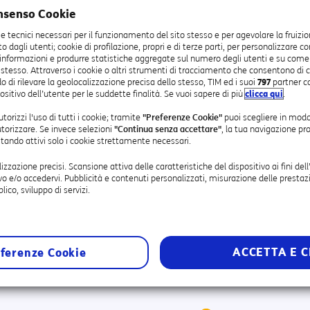
nsenso Cookie
ie tecnici necessari per il funzionamento del sito stesso e per agevolare la fruizio
sto dagli utenti; cookie di profilazione, propri e di terze parti, per personalizzare c
 informazioni e produrre statistiche aggregate sul numero degli utenti e su come vis
 stesso. Attraverso i cookie o altri strumenti di tracciamento che consentono di c
o di rilevare la geolocalizzazione precisa dello stesso, TIM ed i suoi
797
partner c
ositivo dell’utente per le suddette finalità. Se vuoi sapere di più
clicca qui
.
torizzi l'uso di tutti i cookie; tramite
"Preferenze Cookie"
puoi scegliere in modo
A
 MOBILE E ATTIVI TIM UNICA BUSINESS.
E SE SEI CLIENTE MOBILE E
utorizzare. Se invece selezioni
"Continua senza accettare"
, la tua navigazione pr
estando attivi solo i cookie strettamente necessari.
OTALE 120€)
lizzazione precisi. Scansione attiva delle caratteristiche del dispositivo ai fini dell
vo e/o accedervi. Pubblicità e contenuti personalizzati, misurazione delle prestazi
lico, sviluppo di servizi.
soggetta a limitazioni tecniche di velocità e geografiche. Verifi
ACCETTA E C
ferenze Cookie