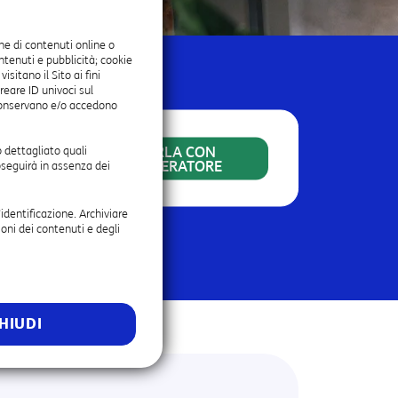
ne di contenuti online o
ontenuti e pubblicità; cookie
itano il Sito ai fini
reare ID univoci sul
onservano e/o accedono
PARLA CON
 dettagliato quali
CQUISTA
L'OPERATORE
oseguirà in assenza dei
’identificazione. Archiviare
oni dei contenuti e degli
ca prima la copertura.
HIUDI