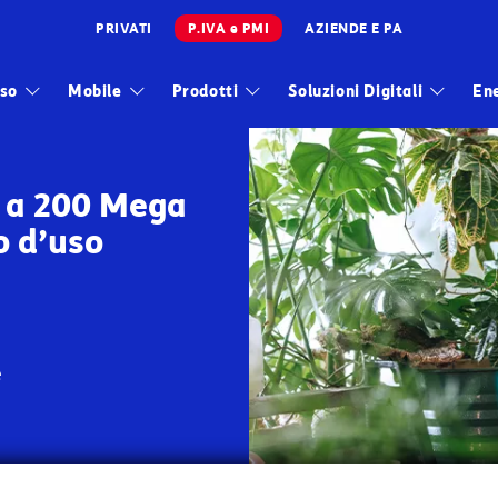
PRIVATI
P.IVA e PMI
AZIENDE E PA
Infrastrutture
sso
Mobile
Prodotti
Soluzioni Digitali
En
Wholesale
Sparkle
 a 200 Mega
 d’uso
5 Giga, chiamate illimitate e modem incluso
a e minuti illimitati
le e Samsung con Protezione Kasko inclusa
 Numero Ripartito Business: la soluzione per attivare un Nu
SS per gestire le tue linee
e
e
lema tecnico sulla tua linea fissa