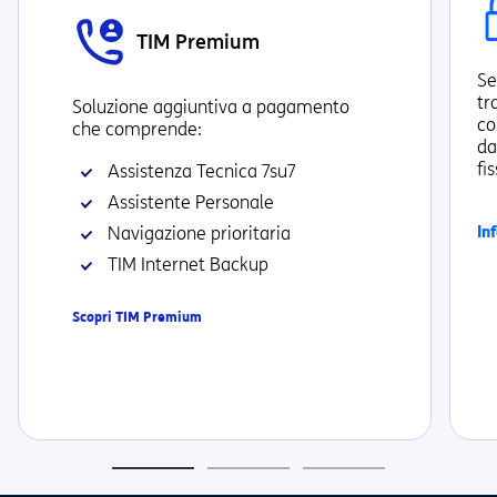
TIM Premium
Se
tr
Soluzione aggiuntiva a pagamento
co
che comprende:
da
fi
Assistenza Tecnica 7su7
Assistente Personale
Navigazione prioritaria
In
TIM Internet Backup
Scopri TIM Premium