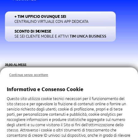
+ TIM UFFICIO OVUNQUE SEI
CENTRALINO VIRTUALE CON APP DEDICATA
SCONTO DI 5€/MESE
SE SEI CLIENTE MOBILE E ATTIVI
TIM UNICA BUSINESS
39,90 AL MESE
,90€
29
Continua senza accettare
AL MESE CON DOMICILIAZIONE E SE SEI CLIENTE
MOBILE E ATTIVI TIM UNICA BUSINESS
Informativa e Consenso Cookie
CONTRIBUTO DI ATTIVAZIONE 5€/MESE PER 24 MESI (TOTALE 120€)
Questo sito utilizza cookie tecnici necessari per il funzionamento del
sito stesso e per agevolare la fruizione di contenuti online o fornire un
servizio richiesto dagli utenti; cookie di profilazione, propri e di terze
L’offerta può essere soggetta a limitazioni tecniche
parti, per personalizzare contenuti e pubblicità; cookie analytics per
di velocità e geografiche. Verifica prima la
raccogliere informazioni e produrre statistiche aggregate sul numero
copertura.
degli utenti e su come visitano il Sito ai fini dell'ottimizzazione dello
stesso. Attraverso i cookie o altri strumenti di tracciamento che
consentono di creare ID univoci sul dispositivo, anche in grado di rilevare