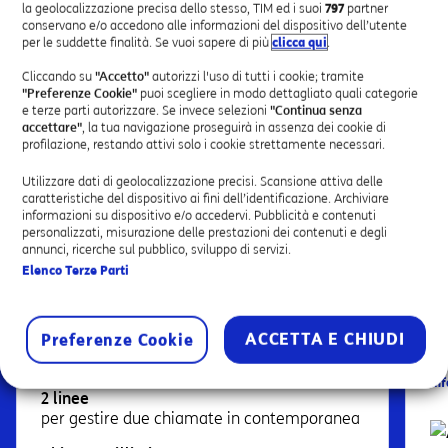
la geolocalizzazione precisa dello stesso, TIM ed i suoi
797
partner
conservano e/o accedono alle informazioni del dispositivo dell’utente
Cosa è incluso nell’offerta
TIM
per le suddette finalità. Se vuoi sapere di più
clicca qui
.
Super Fibra
Cliccando su
"Accetto"
autorizzi l'uso di tutti i cookie; tramite
"Preferenze Cookie"
puoi scegliere in modo dettagliato quali categorie
e terze parti autorizzare. Se invece selezioni
"Continua senza
accettare"
, la tua navigazione proseguirà in assenza dei cookie di
profilazione, restando attivi solo i cookie strettamente necessari.
Utilizzare dati di geolocalizzazione precisi. Scansione attiva delle
CONNETTIVITÀ E SERVIZI
caratteristiche del dispositivo ai fini dell’identificazione. Archiviare
informazioni su dispositivo e/o accedervi. Pubblicità e contenuti
personalizzati, misurazione delle prestazioni dei contenuti e degli
La più performante per velocità e stabilità: il
As
annunci, ricerche sul pubblico, sviluppo di servizi.
cavo in fibra ottica copre l'intero percorso
Op
Elenco Terze Parti
dalla centrale TIM alla tua attività.
7
Fibra con velocità fino a 2,5 Giga
in
As
ACCETTA E CHIUDI
Preferenze Cookie
download
Ri
su
Info Tecnologie |
Scopri la rete TIM
In
2 linee
per gestire due chiamate in contemporanea