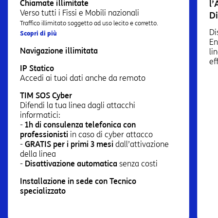
Chiamate illimitate
Verso tutti i Fissi e Mobili nazionali
Traffico illimitato soggetto ad uso lecito e corretto.
Di
Scopri di più
En
Navigazione illimitata
li
ef
IP Statico
Accedi ai tuoi dati anche da remoto
TIM SOS Cyber
Difendi la tua linea dagli attacchi
informatici:
-
1h di consulenza telefonica con
professionisti
in caso di cyber attacco
-
GRATIS per i primi 3 mesi
dall’attivazione
della linea
-
Disattivazione automatica
senza costi
Installazione in sede con Tecnico
specializzato