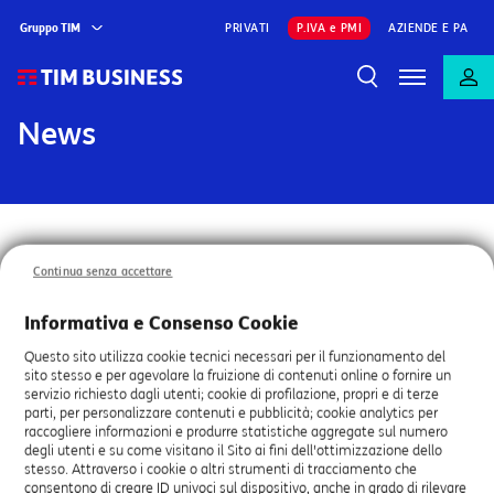
Gruppo TIM
PRIVATI
P.IVA e PMI
AZIENDE E PA
News
17.12.2021
Continua senza accettare
Comunicazione importante: Modifica
Informativa e Consenso Cookie
delle condizioni contrattuali -
Questo sito utilizza cookie tecnici necessari per il funzionamento del
passaggio da fatturazione
sito stesso e per agevolare la fruizione di contenuti online o fornire un
servizio richiesto dagli utenti; cookie di profilazione, propri e di terze
bimestrale a mensile, a partire dal 1°
parti, per personalizzare contenuti e pubblicità; cookie analytics per
Marzo 2022
raccogliere informazioni e produrre statistiche aggregate sul numero
degli utenti e su come visitano il Sito ai fini dell'ottimizzazione dello
stesso. Attraverso i cookie o altri strumenti di tracciamento che
A partire dal
1° Marzo 2022
, al fine di garantire un
consentono di creare ID univoci sul dispositivo, anche in grado di rilevare