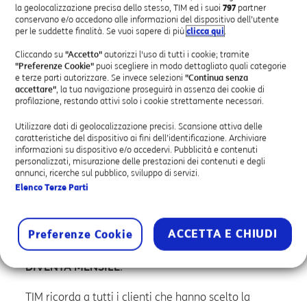
la geolocalizzazione precisa dello stesso, TIM ed i suoi
797
partner
miglior controllo della spesa e rendere la lettura della
conservano e/o accedono alle informazioni del dispositivo dell’utente
rendicontazione dei costi più chiara e semplice,
la
per le suddette finalità. Se vuoi sapere di più
clicca qui
.
cadenza di fatturazione passerà da bimestrale a
Cliccando su
"Accetto"
autorizzi l'uso di tutti i cookie; tramite
mensile
. Il passaggio ad una cadenza di fatturazione
"Preferenze Cookie"
puoi scegliere in modo dettagliato quali categorie
mensile
sarà attuato progressivamente
, per gruppi di
e terze parti autorizzare. Se invece selezioni
"Continua senza
clienti in funzione degli specifici lotti di fatturazione, a
accettare"
, la tua navigazione proseguirà in assenza dei cookie di
partire dalla data sopra indicata e
si concluderà entro
profilazione, restando attivi solo i cookie strettamente necessari.
la fine del mese di Giugno 2022
.
Utilizzare dati di geolocalizzazione precisi. Scansione attiva delle
Tutti i Clienti interessati riceveranno specifica
caratteristiche del dispositivo ai fini dell’identificazione. Archiviare
comunicazione nel periodo che intercorre tra
informazioni su dispositivo e/o accedervi. Pubblicità e contenuti
dicembre 2021 e marzo 2022. Sarà cura di TIM, inoltre,
personalizzati, misurazione delle prestazioni dei contenuti e degli
annunci, ricerche sul pubblico, sviluppo di servizi.
ricordare ai propri Clienti l’avvenuto passaggio alla
Elenco Terze Parti
fatturazione mensile, tramite la pubblicazione di un
ulteriore specifico messaggio informativo in fattura.
Per maggiori informazioni sulle date di passaggio, vai
ACCETTA E CHIUDI
Preferenze Cookie
su
Area Clienti TIM BUSINESS
nella sezione «Offerte
per te» e clicca sul banner
LA FATTURA DI TIM
DIVENTA MENSILE
.
TIM ricorda a tutti i clienti che hanno scelto la