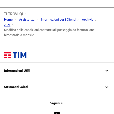
TI TROVI QUI:
Home
Assistenza
Informazioni per i Clienti
Archivio
2021
Modifica delle condizioni contrattuali passaggio da fatturazione
bimestrale a mensile
Informazioni Utili
TIM Green – Sostenibilità
Rimborsi fatturazione 28 giorni clienti rete fissa
Strumenti veloci
Digital Service Act (Reg. UE 2022/2065)
Carta dei Servizi
Scarica l’app TIM BUSINESS
Trasparenza Tariffaria
Scarica l'app TIM MODEM
Seguici su
Trasparenza Tecnica
Come domiciliare la fattura
I vantaggi dell’Area Clienti
Come pagare la fattura