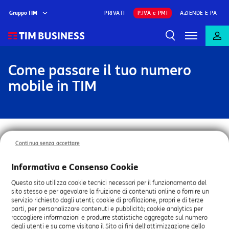
Gruppo TIM
PRIVATI
P.IVA e PMI
AZIENDE E PA
Come passare il tuo numero
mobile in TIM
Regole per la portabilità del numero
Continua senza accettare
mobile in TIM (MNP)
Informativa e Consenso Cookie
In ottemperanza a quanto previsto dalla delibera AGCom
Questo sito utilizza cookie tecnici necessari per il funzionamento del
sito stesso e per agevolare la fruizione di contenuti online o fornire un
n. 86/21/CIR, a partire dal 14 novembre 2022, sono in
servizio richiesto dagli utenti; cookie di profilazione, propri e di terze
vigore le seguenti regole per la portabilità del numero
parti, per personalizzare contenuti e pubblicità; cookie analytics per
mobile (MNP) e/o per la sostituzione della SIM.
raccogliere informazioni e produrre statistiche aggregate sul numero
degli utenti e su come visitano il Sito ai fini dell'ottimizzazione dello