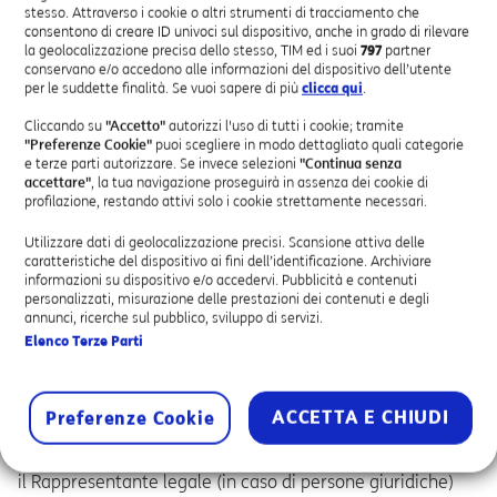
stesso. Attraverso i cookie o altri strumenti di tracciamento che
Tali regole sono introdotte con l’obiettivo di tutelarti
consentono di creare ID univoci sul dispositivo, anche in grado di rilevare
ancora più efficacemente dal possibile furto del tuo
la geolocalizzazione precisa dello stesso, TIM ed i suoi
797
partner
numero mobile.
conservano e/o accedono alle informazioni del dispositivo dell’utente
per le suddette finalità. Se vuoi sapere di più
clicca qui
.
la richiesta di portabilità del numero mobile verso
Cliccando su
"Accetto"
autorizzi l'uso di tutti i cookie; tramite
TIM deve essere effettuata solo dal TITOLARE del
"Preferenze Cookie"
puoi scegliere in modo dettagliato quali categorie
numero oggetto di portabilità
che va identificato tramite
e terze parti autorizzare. Se invece selezioni
"Continua senza
accettare"
, la tua navigazione proseguirà in assenza dei cookie di
un documento di riconoscimento in corso di validità. Tale
profilazione, restando attivi solo i cookie strettamente necessari.
informazione, può essere verificata in qualsiasi momento
con il proprio operatore;
Utilizzare dati di geolocalizzazione precisi. Scansione attiva delle
la SIM oggetto della portabilità deve essere attiva e
caratteristiche del dispositivo ai fini dell’identificazione. Archiviare
informazioni su dispositivo e/o accedervi. Pubblicità e contenuti
funzionante
. Non è, quindi, possibile procedere con la
personalizzati, misurazione delle prestazioni dei contenuti e degli
richiesta di MNP in caso di SIM guasta, smarrita o rubata.
annunci, ricerche sul pubblico, sviluppo di servizi.
In questi casi, prima di effettuare la richiesta, il cliente
Elenco Terze Parti
deve richiedere una nuova SIM funzionante al proprio
operatore di provenienza. In caso di SIM smarrita o
rubata, è anche necessario produrre l’apposita denuncia
ACCETTA E CHIUDI
Preferenze Cookie
presentata presso le Autorità competenti;
il Titolare (in caso di persone fisiche con P.IVA) oppure
il Rappresentante legale (in caso di persone giuridiche)