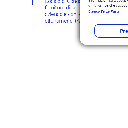
Codice di Condotta relativo alla
informazioni su dispositi
annunci, ricerche sul pubb
fornitura di servizi di messaggistica
Elenco Terze Parti
aziendale contenenti codici
alfanumerici (Alias) come mittenti
Pre