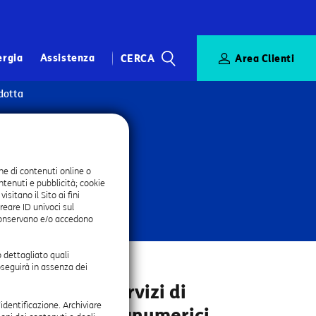
ergia
Assistenza
CERCA
Area Clienti
CERCA
dotta
ne di contenuti online o
ontenuti e pubblicità; cookie
itano il Sito ai fini
reare ID univoci sul
onservano e/o accedono
 dettagliato quali
oseguirà in assenza dei
fornitura di servizi di
’identificazione. Archiviare
enti codici alfanumerici