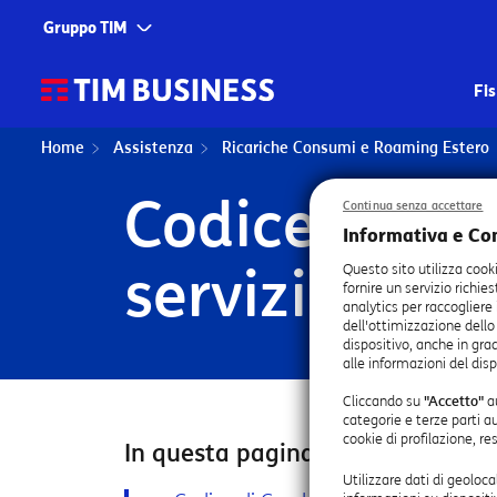
Gruppo TIM
Corporate
Servizi
Fi
Chi siamo
TIM
Home
Assistenza
Ricariche Consumi e Roaming Estero
Fondazione TIM
TIM Business
LINK RAPIDI
Codice di co
Continua senza accettare
TIM Enterprise
Informativa e Co
Codici di condo
servizi di me
Olivetti
Questo sito utilizza cook
fornire un servizio richie
analytics per raccogliere
Noovle
dell'ottimizzazione dello
dispositivo, anche in grad
Telsy
alle informazioni del disp
TIM Brasil
Cliccando su
"Accetto"
au
categorie e terze parti a
cookie di profilazione, r
In questa pagina
Utilizzare dati di geoloca