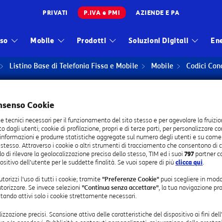
PRIVATI
P.IVA e PMI
AZIENDE E PA
Infrastrutture
sso
Mobile
Prodotti
Soluzioni Digitali
En
Wholesale
Listino Base di Telefonia Fissa e Mobile
Mobile
Codici Con
Sparkle
ndotta
nsenso Cookie
tta
ssaggistica
ie tecnici necessari per il funzionamento del sito stesso e per agevolare la fruizio
sto dagli utenti; cookie di profilazione, propri e di terze parti, per personalizzare c
 informazioni e produrre statistiche aggregate sul numero degli utenti e su come vis
 stesso. Attraverso i cookie o altri strumenti di tracciamento che consentono di c
o di rilevare la geolocalizzazione precisa dello stesso, TIM ed i suoi
797
partner c
ositivo dell’utente per le suddette finalità. Se vuoi sapere di più
clicca qui
.
torizzi l'uso di tutti i cookie; tramite
"Preferenze Cookie"
puoi scegliere in modo
utorizzare. Se invece selezioni
"Continua senza accettare"
, la tua navigazione pr
estando attivi solo i cookie strettamente necessari.
Codice di Condotta relativo alla 
lizzazione precisi. Scansione attiva delle caratteristiche del dispositivo ai fini dell
messaggistica aziendale conten