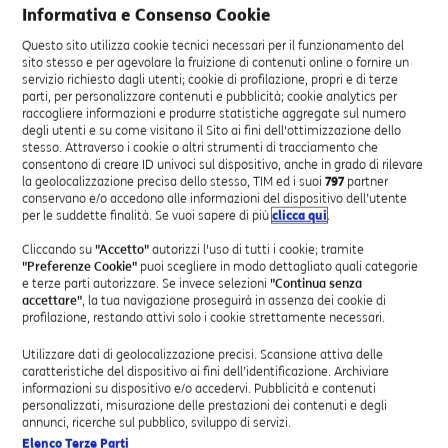
Informativa e Consenso Cookie
Questo sito utilizza cookie tecnici necessari per il funzionamento del
sito stesso e per agevolare la fruizione di contenuti online o fornire un
servizio richiesto dagli utenti; cookie di profilazione, propri e di terze
parti, per personalizzare contenuti e pubblicità; cookie analytics per
raccogliere informazioni e produrre statistiche aggregate sul numero
degli utenti e su come visitano il Sito ai fini dell'ottimizzazione dello
stesso. Attraverso i cookie o altri strumenti di tracciamento che
consentono di creare ID univoci sul dispositivo, anche in grado di rilevare
la geolocalizzazione precisa dello stesso, TIM ed i suoi
797
partner
conservano e/o accedono alle informazioni del dispositivo dell’utente
per le suddette finalità. Se vuoi sapere di più
clicca qui
.
Cliccando su
"Accetto"
autorizzi l'uso di tutti i cookie; tramite
La configurazione rapida procede con le
impostazioni
"Preferenze Cookie"
puoi scegliere in modo dettagliato quali categorie
riguardanti il Wi-Fi
.
e terze parti autorizzare. Se invece selezioni
"Continua senza
accettare"
, la tua navigazione proseguirà in assenza dei cookie di
Se desideri cambiare la password Wi-Fi, spunta
Modifica
profilazione, restando attivi solo i cookie strettamente necessari.
password
, inserisci la password che preferisci e clicca
su
Avanti.
Utilizzare dati di geolocalizzazione precisi. Scansione attiva delle
caratteristiche del dispositivo ai fini dell’identificazione. Archiviare
informazioni su dispositivo e/o accedervi. Pubblicità e contenuti
personalizzati, misurazione delle prestazioni dei contenuti e degli
annunci, ricerche sul pubblico, sviluppo di servizi.
Elenco Terze Parti