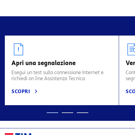
Apri una segnalazione
Ver
Esegui un test sulla connessione Internet e
Cont
richiedi on line Assistenza Tecnica
segn
SCOPRI
SCO