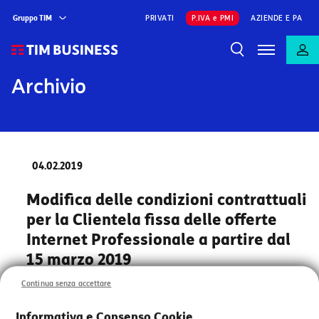
Gruppo TIM
PRIVATI
P.IVA e PMI
AZIENDE E PA
Archivio
04.02.2019
Modifica delle condizioni contrattuali
per la Clientela fissa delle offerte
Internet Professionale a partire dal
15 marzo 2019
Continua senza accettare
A partire dal
15 marzo 2019
, in un contesto di mercato
caratterizzato da un crescente fabbisogno di
Informativa e Consenso Cookie