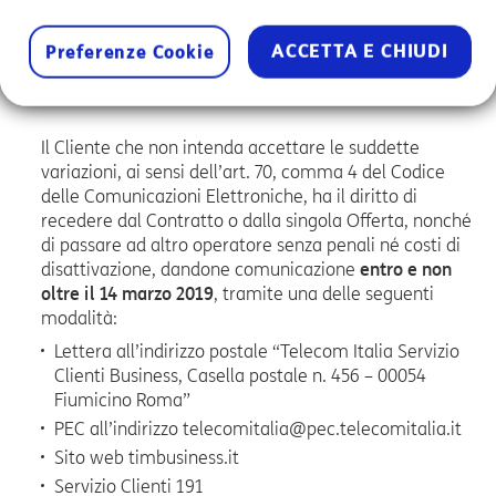
MODALITA’ PER ESERCITARE IL DIRITTO DI RECESSO
ACCETTA E CHIUDI
Preferenze Cookie
AI SENSI DELL’ART. 70, COMMA 4 DEL CODICE DELLE
COMUNICAZIONI ELETTRONICHE
Il Cliente che non intenda accettare le suddette
variazioni, ai sensi dell’art. 70, comma 4 del Codice
delle Comunicazioni Elettroniche, ha il diritto di
recedere dal Contratto o dalla singola Offerta, nonché
di passare ad altro operatore senza penali né costi di
disattivazione, dandone comunicazione
entro e non
oltre il 14 marzo 2019
, tramite una delle seguenti
modalità:
Lettera all’indirizzo postale “Telecom Italia Servizio
Clienti Business, Casella postale n. 456 – 00054
Fiumicino Roma”
PEC all’indirizzo telecomitalia@pec.telecomitalia.it
Sito web timbusiness.it
Servizio Clienti 191