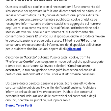
investimenti per l’innovazione delle piattaforme di
Questo sito utilizza cookie tecnici necessari per il funzionamento del
rete e tecnologiche, al fine di garantire standard di
sito stesso e per agevolare la fruizione di contenuti online o fornire un
qualità sempre più adeguati alle mutate esigenze dei
servizio richiesto dagli utenti; cookie di profilazione, propri e di terze
Clienti,
l’abbonamento mensile
– esposto in fattura
parti, per personalizzare contenuti e pubblicità; cookie analytics per
raccogliere informazioni e produrre statistiche aggregate sul numero
nella sezione “Contributi e Abbonamenti” – dell’offerta
degli utenti e su come visitano il Sito ai fini dell'ottimizzazione dello
Internet Professionale in tecnologia ADSL, HDSL o
stesso. Attraverso i cookie o altri strumenti di tracciamento che
VDSL, attivata da Professionisti e Clienti con Partita
consentono di creare ID univoci sul dispositivo, anche in grado di rilevare
IVA entro il 31 dicembre 2018,
aumenterà del 10%
.
la geolocalizzazione precisa dello stesso, TIM ed i suoi
797
partner
conservano e/o accedono alle informazioni del dispositivo dell’utente
Inoltre, nel caso in cui il Cliente abbia in uso un router
per le suddette finalità. Se vuoi sapere di più
clicca qui
.
fornito in noleggio da TIM, il canone mensile del
noleggio – esposto in fattura nella sezione “Contributi
Cliccando su
"Accetto"
autorizzi l'uso di tutti i cookie; tramite
"Preferenze Cookie"
puoi scegliere in modo dettagliato quali categorie
e Abbonamenti” –
aumenterà
anch’esso
del 10%
.
e terze parti autorizzare. Se invece selezioni
"Continua senza
accettare"
, la tua navigazione proseguirà in assenza dei cookie di
I Clienti interessati dalle suddette variazioni
profilazione, restando attivi solo i cookie strettamente necessari.
riceveranno, entro la metà del mese di febbraio 2019,
Utilizzare dati di geolocalizzazione precisi. Scansione attiva delle
apposita comunicazione personalizzata e potranno
caratteristiche del dispositivo ai fini dell’identificazione. Archiviare
verificare le offerte fisse attive sulla/e linea/e nell’Area
informazioni su dispositivo e/o accedervi. Pubblicità e contenuti
Clienti riservata in questo sito. I prezzi in vigore fino al
personalizzati, misurazione delle prestazioni dei contenuti e degli
14 marzo 2019, sono agevolmente consultabili nella
annunci, ricerche sul pubblico, sviluppo di servizi.
Elenco Terze Parti
sezione “Contributi e Abbonamenti” della fattura TIM.