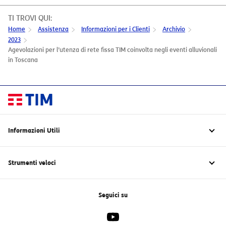
TI TROVI QUI:
Home
Assistenza
Informazioni per i Clienti
Archivio
2023
Agevolazioni per l’utenza di rete fissa TIM coinvolta negli eventi alluvionali
in Toscana
Informazioni Utili
TIM Green – Sostenibilità
Rimborsi fatturazione 28 giorni clienti rete fissa
Strumenti veloci
Digital Service Act (Reg. UE 2022/2065)
Carta dei Servizi
Scarica l’app TIM BUSINESS
Trasparenza Tariffaria
Scarica l'app TIM MODEM
Seguici su
Trasparenza Tecnica
Come domiciliare la fattura
I vantaggi dell’Area Clienti
Come pagare la fattura
Trasloco e subentro linea fissa
Come verificare i consumi