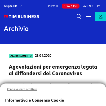
Gruppo TIM
PRIVATI
P.IVA e PMI
AZIENDE E PA
Archivio
28.04.2020
AGGIORNAMENTO
Agevolazioni per emergenza legata
al diffondersi del Coronavirus
In considerazione della situazione di emergenza legata
Continua senza accettare
al diffondersi del Coronavirus, TIM ha messo in campo
una serie di iniziative per supportare i propri Clienti
Informativa e Consenso Cookie
Business e aiutarli a fronteggiare questa difficile
situazione.