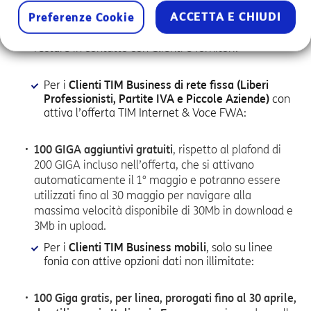
ACCETTA E CHIUDI
Trasferimento di chiamata
, attivabile senza costi
Preferenze Cookie
aggiuntivi per non perdere nessuna chiamata e
restare in contatto con Clienti e fornitori.
Per i
Clienti TIM Business di rete fissa (Liberi
Professionisti, Partite IVA e Piccole Aziende)
con
attiva l’offerta TIM Internet & Voce FWA:
100 GIGA aggiuntivi gratuiti
, rispetto al plafond di
200 GIGA incluso nell’offerta, che si attivano
automaticamente il 1° maggio e potranno essere
utilizzati fino al 30 maggio per navigare alla
massima velocità disponibile di 30Mb in download e
3Mb in upload.
Per i
Clienti TIM Business mobili
, solo su linee
fonia con attive opzioni dati non illimitate:
100 Giga gratis, per linea, prorogati fino al 30 aprile,