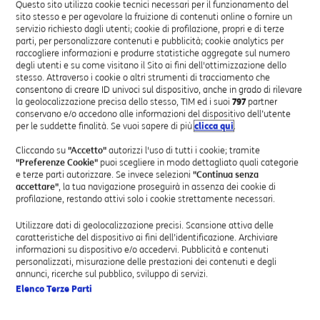
Questo sito utilizza cookie tecnici necessari per il funzionamento del
sito stesso e per agevolare la fruizione di contenuti online o fornire un
servizio richiesto dagli utenti; cookie di profilazione, propri e di terze
Tali azioni rispondono all’iniziativa del Ministero per
parti, per personalizzare contenuti e pubblicità; cookie analytics per
l’innovazione tecnologica e la digitalizzazione
raccogliere informazioni e produrre statistiche aggregate sul numero
finalizzata a sostenere e aiutare nella gestione di
degli utenti e su come visitano il Sito ai fini dell'ottimizzazione dello
questo momento eccezionale le famiglie, ma anche le
stesso. Attraverso i cookie o altri strumenti di tracciamento che
consentono di creare ID univoci sul dispositivo, anche in grado di rilevare
aziende, i liberi professionisti e tutte le partite IVA
la geolocalizzazione precisa dello stesso, TIM ed i suoi
797
partner
coinvolte
conservano e/o accedono alle informazioni del dispositivo dell’utente
(
https://innovazione.gov.it/progetti/solidarieta-
per le suddette finalità. Se vuoi sapere di più
clicca qui
.
digitale
).
Cliccando su
"Accetto"
autorizzi l'uso di tutti i cookie; tramite
"Preferenze Cookie"
puoi scegliere in modo dettagliato quali categorie
Le agevolazioni per la clientela Business prevedono:
e terze parti autorizzare. Se invece selezioni
"Continua senza
accettare"
, la tua navigazione proseguirà in assenza dei cookie di
profilazione, restando attivi solo i cookie strettamente necessari.
Per i
Clienti TIM Business di rete fissa (Liberi
Professionisti, Partite IVA e Piccole Aziende):
Utilizzare dati di geolocalizzazione precisi. Scansione attiva delle
caratteristiche del dispositivo ai fini dell’identificazione. Archiviare
informazioni su dispositivo e/o accedervi. Pubblicità e contenuti
Azzeramento del Contributo di Attivazione Offerta
personalizzati, misurazione delle prestazioni dei contenuti e degli
per la trasformazione in upgrade della propria linea
annunci, ricerche sul pubblico, sviluppo di servizi.
fonia, o fonia + ADSL, verso le offerte di connettività
Elenco Terze Parti
ultra-broadband (FTTC, FTTH e FWA) a parità di
spesa mensile rispetto all’offerta attiva.