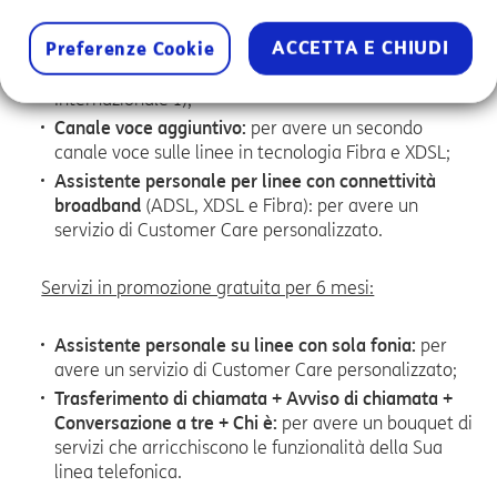
Opzione Voce Internazionale Zona 1:
per chiamare
ACCETTA E CHIUDI
Preferenze Cookie
senza limiti i telefoni fissi di Stati Uniti, Canada e di
tutti i Paesi dell’Europa Occidentale (Zona
Internazionale 1);
Canale voce aggiuntivo:
per avere un secondo
canale voce sulle linee in tecnologia Fibra e XDSL;
Assistente personale per linee con connettività
broadband
(ADSL, XDSL e Fibra): per avere un
servizio di Customer Care personalizzato.
Servizi in promozione gratuita per 6 mesi:
Assistente personale su linee con sola fonia:
per
avere un servizio di Customer Care personalizzato;
Trasferimento di chiamata + Avviso di chiamata +
Conversazione a tre + Chi è:
per avere un bouquet di
servizi che arricchiscono le funzionalità della Sua
linea telefonica.