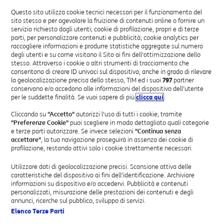
Clienti di rete fissa, con linee attive da prima del 31
Questo sito utilizza cookie tecnici necessari per il funzionamento del
dicembre 2017 e che sono state oggetto di
sito stesso e per agevolare la fruizione di contenuti online o fornire un
fatturazione a 28 giorni, TIM ha prorogato fino al 31
servizio richiesto dagli utenti; cookie di profilazione, propri e di terze
parti, per personalizzare contenuti e pubblicità; cookie analytics per
marzo 2020 la possibilità di aderire ad una soluzione
raccogliere informazioni e produrre statistiche aggregate sul numero
compensativa, alternativa al rimborso dei giorni erosi
degli utenti e su come visitano il Sito ai fini dell'ottimizzazione dello
di cui alla delibera AGCom n. 269/18/CONS.
stesso. Attraverso i cookie o altri strumenti di tracciamento che
consentono di creare ID univoci sul dispositivo, anche in grado di rilevare
la geolocalizzazione precisa dello stesso, TIM ed i suoi
797
partner
Fino al 31 marzo 2020, sarà possibile attivare in
conservano e/o accedono alle informazioni del dispositivo dell’utente
promozione gratuita di uno dei seguenti servizi.
per le suddette finalità. Se vuoi sapere di più
clicca qui
.
Cliccando su
"Accetto"
autorizzi l'uso di tutti i cookie; tramite
Servizi in promozione gratuita per 3 mesi:
"Preferenze Cookie"
puoi scegliere in modo dettagliato quali categorie
e terze parti autorizzare. Se invece selezioni
"Continua senza
accettare"
, la tua navigazione proseguirà in assenza dei cookie di
Data Space Easy One Pro:
1.000 GB di spazio per
profilazione, restando attivi solo i cookie strettamente necessari.
archiviare e fare il backup in sicurezza dei dati del
Suo PC e potervi accedere da qualsiasi dispositivo,
Utilizzare dati di geolocalizzazione precisi. Scansione attiva delle
caratteristiche del dispositivo ai fini dell’identificazione. Archiviare
anche in mobilità;
informazioni su dispositivo e/o accedervi. Pubblicità e contenuti
TIM mail filtering + copia:
per proteggere da virus e
personalizzati, misurazione delle prestazioni dei contenuti e degli
spamming la posta in arrivo sul Suo mail server, con
annunci, ricerche sul pubblico, sviluppo di servizi.
la massima continuità di servizio anche in caso di
Elenco Terze Parti
problemi sul Suo account di posta elettronica;