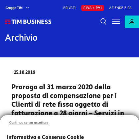
Gruppo TIM
PRIVATI
P.IVA e PMI
AZIENDE E PA
Archivio
25.10.2019
Proroga al 31 marzo 2020 della
proposta di compensazione per i
Clienti di rete fissa oggetto di
fatturazione a 28 giorni – Servizi in
promozione gratuita.
Continua senza accettare
Al fine di garantire la più ampia possibilità di scelta ai
Informativa e Consenso Cookie