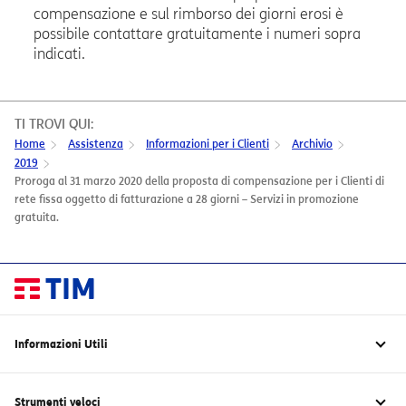
compensazione e sul rimborso dei giorni erosi è
possibile contattare gratuitamente i numeri sopra
indicati.
TI TROVI QUI:
Home
Assistenza
Informazioni per i Clienti
Archivio
2019
Proroga al 31 marzo 2020 della proposta di compensazione per i Clienti di
rete fissa oggetto di fatturazione a 28 giorni – Servizi in promozione
gratuita.
Informazioni Utili
TIM Green – Sostenibilità
Rimborsi fatturazione 28 giorni clienti rete fissa
Strumenti veloci