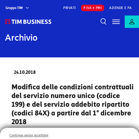
Gruppo TIM
PRIVATI
P.IVA e PMI
AZIENDE E PA
Archivio
24.10.2018
Modifica delle condizioni contrattuali
del servizio numero unico (codice
199) e del servizio addebito ripartito
(codici 84X) a partire dal 1° dicembre
2018
Continua senza accettare
A partire
dal 1° dicembre 2018
si sono rese necessarie