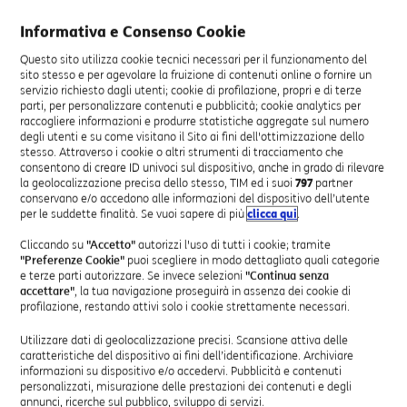
le modifiche delle Condizioni Generali di Contratto che
Informativa e Consenso Cookie
regolano il “Servizio Numero Unico e Addebito
Ripartito” di seguito specificate, ai sensi della vigente
Questo sito utilizza cookie tecnici necessari per il funzionamento del
normativa, con particolare riferimento alle Delibere
sito stesso e per agevolare la fruizione di contenuti online o fornire un
servizio richiesto dagli utenti; cookie di profilazione, propri e di terze
AGCom n. 8/15/CIR e n. 133/18/CIR e successive
parti, per personalizzare contenuti e pubblicità; cookie analytics per
modifiche e integrazioni (di seguito s.m.i.).
raccogliere informazioni e produrre statistiche aggregate sul numero
degli utenti e su come visitano il Sito ai fini dell'ottimizzazione dello
stesso. Attraverso i cookie o altri strumenti di tracciamento che
Sono stati quindi modificati i seguenti articoli:
consentono di creare ID univoci sul dispositivo, anche in grado di rilevare
la geolocalizzazione precisa dello stesso, TIM ed i suoi
797
partner
Art. 2 – Utilizzo della Numerazione; Art. 4 –
conservano e/o accedono alle informazioni del dispositivo dell’utente
Perfezionamento, Durata del Contratto – Recesso; Art.
per le suddette finalità. Se vuoi sapere di più
clicca qui
.
7 – Cambiamenti delle condizioni economiche di
Cliccando su
"Accetto"
autorizzi l'uso di tutti i cookie; tramite
offerta del Servizio – modifiche; Art. 11 – Trattamento
"Preferenze Cookie"
puoi scegliere in modo dettagliato quali categorie
dei dati personali ai sensi del D. Lgs. 196/03; Art. 12 –
e terze parti autorizzare. Se invece selezioni
"Continua senza
accettare"
, la tua navigazione proseguirà in assenza dei cookie di
Informazioni da fornire al chiamante Delibera 8/15/CIR
profilazione, restando attivi solo i cookie strettamente necessari.
e s.m.i.; ART. 16 – Nullità delle clausole; ART. 17 –
Indennità per il ritardato pagamento – rivalsa; Art. 18
Utilizzare dati di geolocalizzazione precisi. Scansione attiva delle
– Sospensione del Servizio per ritardato pagamento;
caratteristiche del dispositivo ai fini dell’identificazione. Archiviare
informazioni su dispositivo e/o accedervi. Pubblicità e contenuti
Art. 19 – Risoluzione contrattuale.
personalizzati, misurazione delle prestazioni dei contenuti e degli
annunci, ricerche sul pubblico, sviluppo di servizi.