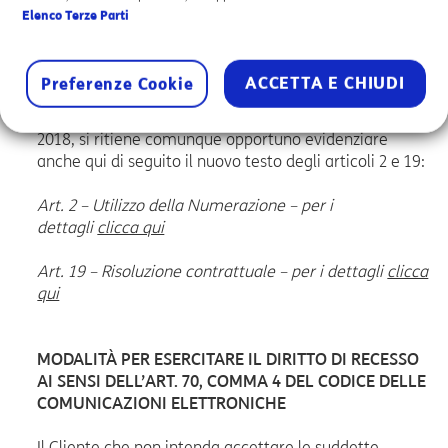
Il testo integrale aggiornato delle Condizioni
Elenco Terze Parti
Contrattuali suddette è stato allegato alla lettera
personalizzata inviata il 12 ottobre 2018 ai Clienti
sottoscrittori, oppure è consultabile
qui
ACCETTA E CHIUDI
Preferenze Cookie
Fermo restando quanto comunicato in data 12 ottobre
2018, si ritiene comunque opportuno evidenziare
anche qui di seguito il nuovo testo degli articoli 2 e 19:
Art. 2 – Utilizzo della Numerazione – per i
dettagli
clicca qui
Art. 19 – Risoluzione contrattuale – per i dettagli
clicca
qui
MODALITÀ PER ESERCITARE IL DIRITTO DI RECESSO
AI SENSI DELL’ART. 70, COMMA 4 DEL CODICE DELLE
COMUNICAZIONI ELETTRONICHE
Il Cliente che non intenda accettare le suddette