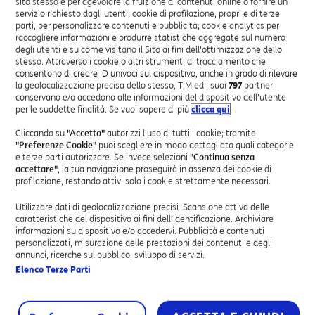
sito stesso e per agevolare la fruizione di contenuti online o fornire un
vigore al 31 maggio 2018, sono stati
ridotti
nella
servizio richiesto dagli utenti; cookie di profilazione, propri e di terze
misura
dello 0,1%
.
parti, per personalizzare contenuti e pubblicità; cookie analytics per
raccogliere informazioni e produrre statistiche aggregate sul numero
degli utenti e su come visitano il Sito ai fini dell'ottimizzazione dello
L’importo corrispondente alla suddetta percentuale di
stesso. Attraverso i cookie o altri strumenti di tracciamento che
riduzione, a storno di quanto fatturato, verrà
consentono di creare ID univoci sul dispositivo, anche in grado di rilevare
accreditato in un’unica soluzione nelle fatture di
la geolocalizzazione precisa dello stesso, TIM ed i suoi
797
partner
conservano e/o accedono alle informazioni del dispositivo dell’utente
novembre o dicembre 2018, a seconda del periodo di
per le suddette finalità. Se vuoi sapere di più
clicca qui
.
fatturazione.
Cliccando su
"Accetto"
autorizzi l'uso di tutti i cookie; tramite
I Clienti interessati dalla suddetta variazione
"Preferenze Cookie"
puoi scegliere in modo dettagliato quali categorie
e terze parti autorizzare. Se invece selezioni
"Continua senza
riceveranno, entro la fine del mese di luglio 2018,
accettare"
, la tua navigazione proseguirà in assenza dei cookie di
apposita comunicazione da parte di TIM e potranno
profilazione, restando attivi solo i cookie strettamente necessari.
verificare le offerte e le opzioni mobili attive sulla/e
linea/e, nonché i prezzi in vigore fino al 31 maggio
Utilizzare dati di geolocalizzazione precisi. Scansione attiva delle
caratteristiche del dispositivo ai fini dell’identificazione. Archiviare
2018, consultando la fattura TIM oppure l’Area Clienti
informazioni su dispositivo e/o accedervi. Pubblicità e contenuti
riservata in questo sito o sul sito mybusiness.it.
personalizzati, misurazione delle prestazioni dei contenuti e degli
annunci, ricerche sul pubblico, sviluppo di servizi.
DIRITTO DI RECESSO
Elenco Terze Parti
Il Cliente che non intenda accettare le variazioni sopra