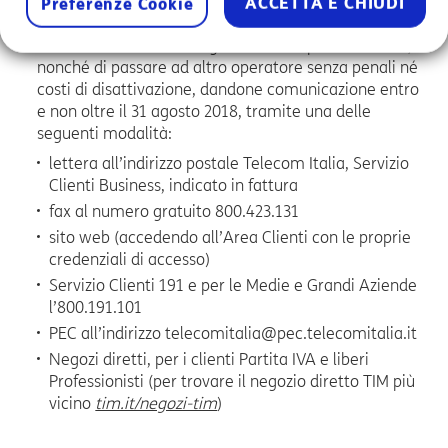
indicate, ai sensi dell’art. 70, comma 4 del Codice delle
ACCETTA E CHIUDI
Preferenze Cookie
Comunicazioni Elettroniche, ha il diritto di recedere
dal Contratto o dalla singola offerta/opzione mobile,
nonché di passare ad altro operatore senza penali né
costi di disattivazione, dandone comunicazione entro
e non oltre il 31 agosto 2018, tramite una delle
seguenti modalità:
lettera all’indirizzo postale Telecom Italia, Servizio
Clienti Business, indicato in fattura
fax al numero gratuito 800.423.131
sito web (accedendo all’Area Clienti con le proprie
credenziali di accesso)
Servizio Clienti 191 e per le Medie e Grandi Aziende
l’800.191.101
PEC all’indirizzo telecomitalia@pec.telecomitalia.it
Negozi diretti, per i clienti Partita IVA e liberi
Professionisti (per trovare il negozio diretto TIM più
vicino
tim.it/negozi-tim
)