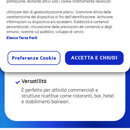
profilazione, restando attivi solo i cookie strettamente necessari.
vengono conservati nel rispetto della
normativa europea GDPR.
Utilizzare dati di geolocalizzazione precisi. Scansione attiva delle
caratteristiche del dispositivo ai fini dell’identificazione. Archiviare
informazioni su dispositivo e/o accedervi. Pubblicità e contenuti
personalizzati, misurazione delle prestazioni dei contenuti e degli
annunci, ricerche sul pubblico, sviluppo di servizi.
Facilità d’uso
Elenco Terze Parti
L’installazione è semplicissima: ti basta
collegare il router wiMAN al tuo modem e
associarlo alla tua attività.
ACCETTA E CHIUDI
Preferenze Cookie
Versatilità
È perfetto per attività commerciali e
strutture ricettive come ristoranti, bar, hotel
e stabilimenti balneari.