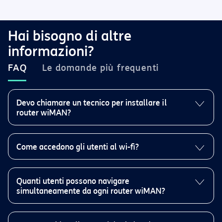
Hai bisogno di altre
informazioni?
FAQ
Le domande più frequenti
Devo chiamare un tecnico per installare il
router wiMAN?
No, il router wiMAN arriva già configurato. Per attivarlo devi solo
inserire i tuoi dati o i dati della tua azienda nel modulo di registrazione.
Come accedono gli utenti al wi-fi?
Ai tuoi clienti basterà attivare il wi-fi sul proprio device, ricercare la rete
wi-fi “freewiMAN@nomelocale”, selezionarla e accedere a internet
Quanti utenti possono navigare
tramite browser (Chrome, Safari, ecc). Si aprirà direttamente la tua
simultaneamente da ogni router wiMAN?
pagina di benvenuto personalizzata.
Il numero di utenti che un singolo router wiMAN può supportare