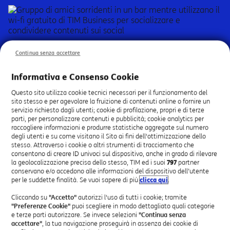
Continua senza accettare
Condividi il wi-fi con i tuoi
Informativa e Consenso Cookie
clienti
Questo sito utilizza cookie tecnici necessari per il funzionamento del
sito stesso e per agevolare la fruizione di contenuti online o fornire un
servizio richiesto dagli utenti; cookie di profilazione, propri e di terze
Con wiMAN Social Wi-Fi 2.0 offri ai tuoi clienti una
parti, per personalizzare contenuti e pubblicità; cookie analytics per
connessione wi-fi gratuita tramite login su Facebook
raccogliere informazioni e produrre statistiche aggregate sul numero
degli utenti e su come visitano il Sito ai fini dell'ottimizzazione dello
o altri social network. Grazie al pannello di controllo,
stesso. Attraverso i cookie o altri strumenti di tracciamento che
gestisci la tua welcome page, controlli e modifichi le
consentono di creare ID univoci sul dispositivo, anche in grado di rilevare
configurazioni del servizio e accedi alle statistiche
la geolocalizzazione precisa dello stesso, TIM ed i suoi
797
partner
per conoscere meglio i tuoi clienti.
conservano e/o accedono alle informazioni del dispositivo dell’utente
per le suddette finalità. Se vuoi sapere di più
clicca qui
.
Cliccando su
"Accetto"
autorizzi l'uso di tutti i cookie; tramite
"Preferenze Cookie"
puoi scegliere in modo dettagliato quali categorie
Sicurezza dati
e terze parti autorizzare. Se invece selezioni
"Continua senza
accettare"
, la tua navigazione proseguirà in assenza dei cookie di
La rete è sicura e protetta e tutti i dati