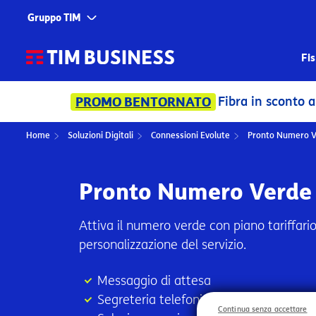
Gruppo TIM
Corporate
Servizi
Fi
Chi siamo
TIM
Fibra in sconto a 24,90€/mese: ri
MO BENTORNATO
Fondazione TIM
TIM Business
LINK RAPIDI
Home
Soluzioni Digitali
Connessioni Evolute
Pronto Numero 
TIM Enterprise
Fibra fino a 2.
SIM con 150 Gig
Olivetti
Pronto Numero Verde
Smartphone App
Noovle
Numero Verde e
Attiva il numero verde con piano tariffario
Telsy
App TIM BUSINE
personalizzazione del servizio.
Trova un Agent
TIM Brasil
Segnala un prob
Messaggio di attesa
Segreteria telefonica
Continua senza accettare