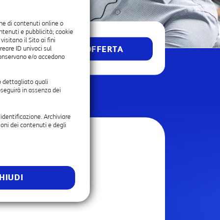
ne di contenuti online o
ontenuti e pubblicità; cookie
itano il Sito ai fini
SCOPRI L'OFFERTA
reare ID univoci sul
onservano e/o accedono
 dettagliato quali
oseguirà in assenza dei
’identificazione. Archiviare
oni dei contenuti e degli
HIUDI
ilità di configurare