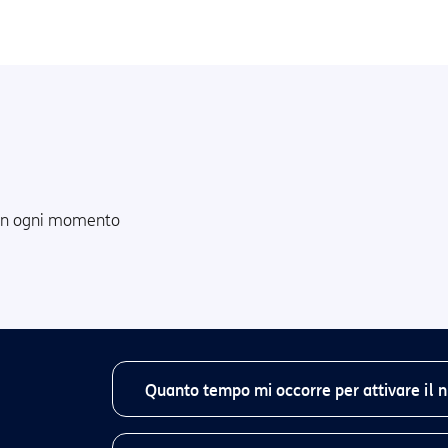
i in ogni momento
Quanto tempo mi occorre per attivare il 
Dal momento dell’ordine il numero verde sarà at