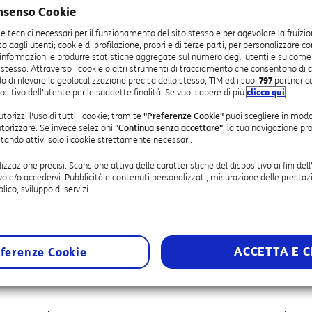
nsenso Cookie
ie tecnici necessari per il funzionamento del sito stesso e per agevolare la fruizio
sto dagli utenti; cookie di profilazione, propri e di terze parti, per personalizzare c
 informazioni e produrre statistiche aggregate sul numero degli utenti e su come vis
 stesso. Attraverso i cookie o altri strumenti di tracciamento che consentono di c
o di rilevare la geolocalizzazione precisa dello stesso, TIM ed i suoi
797
partner c
ositivo dell’utente per le suddette finalità. Se vuoi sapere di più
clicca qui
.
torizzi l'uso di tutti i cookie; tramite
"Preferenze Cookie"
puoi scegliere in modo
utorizzare. Se invece selezioni
"Continua senza accettare"
, la tua navigazione pr
estando attivi solo i cookie strettamente necessari.
lizzazione precisi. Scansione attiva delle caratteristiche del dispositivo ai fini dell
vo e/o accedervi. Pubblicità e contenuti personalizzati, misurazione delle prestazi
lico, sviluppo di servizi.
erde 800 per il tuo business
ACCETTA E C
sizione un numero verde per i tuoi clienti, con la possib
ferenze Cookie
zione preferita.