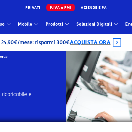
PRIVATI
P.IVA e PMI
AZIENDE E PA
Infrastrutture
sso
Mobile
Prodotti
Soluzioni Digitali
En
Wholesale
sparmi 300€
ACQUISTA ORA
Sparkle
Verde
5 Giga, chiamate illimitate e modem incluso
a e minuti illimitati
le e Samsung con Protezione Kasko inclusa
 Numero Ripartito Business: la soluzione per attivare un Nu
 ricaricabile e
SS per gestire le tue linee
e
lema tecnico sulla tua linea fissa