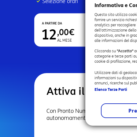
Selezione orari
Informativa e Co
Questo sito utilizza cook
fornire un servizio richie
A PARTIRE DA
analytics per raccogliere
12
,00€
dell'ottimizzazione dello
dispositivo, anche in grad
AL MESE
alle informazioni del disp
Cliccando su
"Accetto"
au
categorie e terze parti a
cookie di profilazione, r
Utilizzare dati di geoloca
informazioni su dispositi
annunci, ricerche sul pubb
Attiva il numero v
Elenco Terze Parti
Con Pronto Numero Verde avrai a dispo
Pre
autonomamente gli orari e la numera