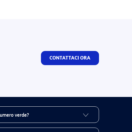
CONTATTACI ORA
numero verde?
tivo al massimo in un giorno lavorativo.