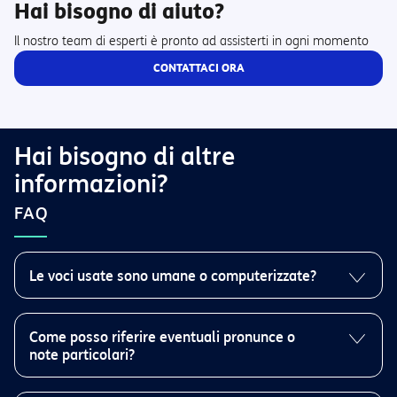
Hai bisogno di aiuto?
Il nostro team di esperti è pronto ad assisterti in ogni momento
CONTATTACI ORA
Hai bisogno di altre
informazioni?
FAQ
Le voci usate sono umane o computerizzate?
Sono rigorosamente voci di speaker reali, tutti doppiatori professionisti.
Scegli il tuo speaker ascoltando le voci da qui:
www.messaggiaudio.it
.
Come posso riferire eventuali pronunce o
note particolari?