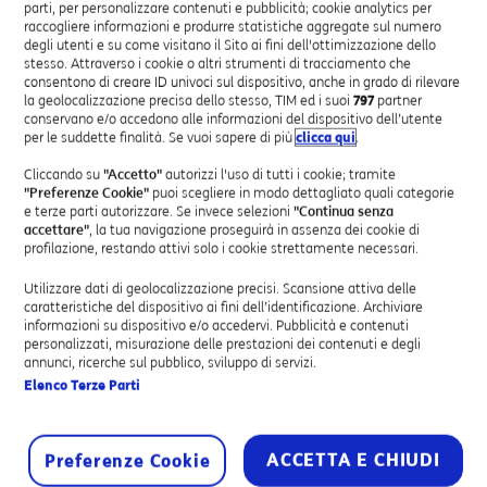
La segreteria telefonica aziendale avrà le voci di
parti, per personalizzare contenuti e pubblicità; cookie analytics per
speaker professionisti e doppiatori madrelingua,
raccogliere informazioni e produrre statistiche aggregate sul numero
degli utenti e su come visitano il Sito ai fini dell'ottimizzazione dello
differenziando il primo momento di contatto con i
stesso. Attraverso i cookie o altri strumenti di tracciamento che
clienti e migliorando la percezione di professionalità
consentono di creare ID univoci sul dispositivo, anche in grado di rilevare
della tua attività.
la geolocalizzazione precisa dello stesso, TIM ed i suoi
797
partner
conservano e/o accedono alle informazioni del dispositivo dell’utente
per le suddette finalità. Se vuoi sapere di più
clicca qui
.
Scrivi il messaggio
Cliccando su
"Accetto"
autorizzi l'uso di tutti i cookie; tramite
"Preferenze Cookie"
puoi scegliere in modo dettagliato quali categorie
Scrivi il testo del messaggio da registrare oppure
e terze parti autorizzare. Se invece selezioni
"Continua senza
ascolta alcuni esempi per prendere spunto.
accettare"
, la tua navigazione proseguirà in assenza dei cookie di
profilazione, restando attivi solo i cookie strettamente necessari.
Personalizza la registrazione
Utilizzare dati di geolocalizzazione precisi. Scansione attiva delle
Scegli la voce dello speaker (maschile o
caratteristiche del dispositivo ai fini dell’identificazione. Archiviare
femminile), la lingua e l’eventuale base musicale.
informazioni su dispositivo e/o accedervi. Pubblicità e contenuti
personalizzati, misurazione delle prestazioni dei contenuti e degli
Consegna in 48 ore
annunci, ricerche sul pubblico, sviluppo di servizi.
Elenco Terze Parti
Ricevi i file audio del tuo messaggio nel formato
che preferisci entro 48 ore dall’ordine.
ACCETTA E CHIUDI
Preferenze Cookie