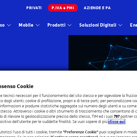
PRIVATI
P.IVA e PMI
AZIENDE E PA
Infrastrutture
sso
Mobile
Prodotti
Soluzioni Digitali
En
Wholesale
Sparkle
5 Giga, chiamate illimitate e modem incluso
a e minuti illimitati
le e Samsung con Protezione Kasko inclusa
nsenso Cookie
a spesso negli USA
 Numero Ripartito Business: la soluzione per attivare un Nu
ie tecnici necessari per il funzionamento del sito stesso e per agevolare la fruizio
SS per gestire le tue linee
sto dagli utenti; cookie di profilazione, propri e di terze parti, per personalizzare c
 informazioni e produrre statistiche aggregate sul numero degli utenti e su come vis
e
 stesso. Attraverso i cookie o altri strumenti di tracciamento che consentono di c
lema tecnico sulla tua linea fissa
o di rilevare la geolocalizzazione precisa dello stesso, TIM ed i suoi
797
partner c
ositivo dell’utente per le suddette finalità. Se vuoi sapere di più
clicca qui
.
torizzi l'uso di tutti i cookie; tramite
"Preferenze Cookie"
puoi scegliere in modo