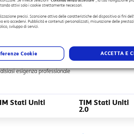
utorizzare. Se invece selezioni
"Continua senza accettare"
, la tua navigazione pr
estando attivi solo i cookie strettamente necessari.
lizzazione precisi. Scansione attiva delle caratteristiche del dispositivo ai fini dell
vo e/o accedervi. Pubblicità e contenuti personalizzati, misurazione delle prestazi
lico, sviluppo di servizi.
ACCETTA E C
ferenze Cookie
 chi viaggia spesso negli USA
lsiasi esigenza professionale
IM Stati Uniti
TIM Stati Uniti
2.0