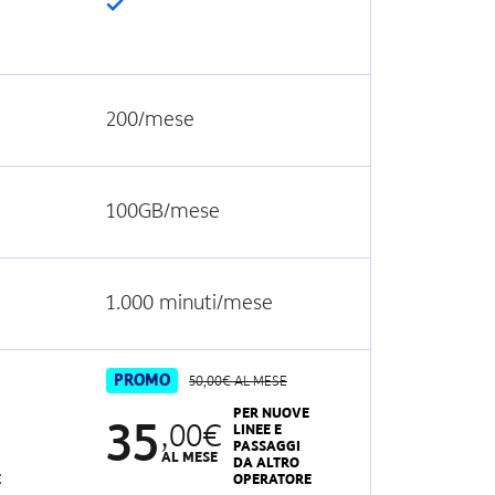
200/mese
100GB/mese
1.000 minuti/mese
PROMO
50,00€ AL MESE
PER NUOVE
35
,00€
LINEE E
PASSAGGI
AL MESE
DA ALTRO
E
OPERATORE