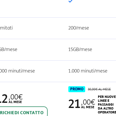
limitati
200/mese
GB/mese
15GB/mese
.000 minuti/mese
1.000 minuti/mese
PROMO
30,00€ AL MESE
12
,00€
PER NUOVE
21
,00€
LINEE E
AL MESE
PASSAGGI
AL MESE
DA ALTRO
RICHIEDI CONTATTO
OPERATOR