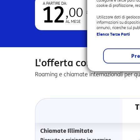
categorie e terze parti a
A PARTIRE DA:
12
cookie di profilazione, r
,00 €
Utilizzare dati di geoloca
AL MESE
informazioni su dispositi
annunci, ricerche sul pubb
Elenco Terze Parti
Pre
L'offerta completa per
Roaming e chiamate internazionali per qua
T
Chiamate Illimitate