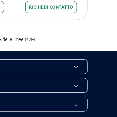
O
RICHIEDI CONTATTO
ne delle linee M2M
uto Mensile
Contributo mensile
(2)
to
(1)
ontenuto Mensile
Tariffa overfranchigia
(2)
to