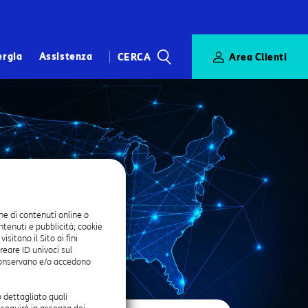
ergia
Assistenza
CERCA
Area Clienti
CERCA
mero Verde
ne di contenuti online o
ontenuti e pubblicità; cookie
itano il Sito ai fini
reare ID univoci sul
onservano e/o accedono
 dettagliato quali