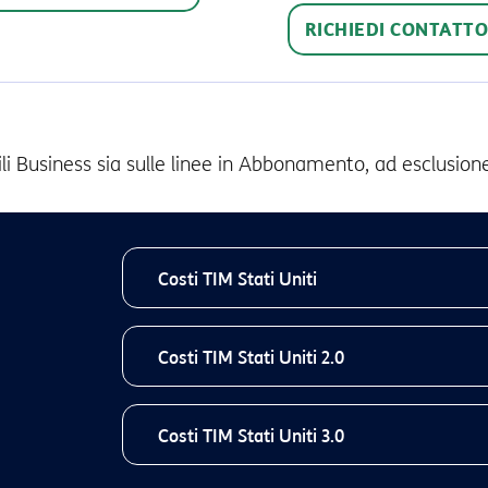
RICHIEDI CONTATT
bili Business sia sulle linee in Abbonamento, ad esclusio
Costi TIM Stati Uniti
Costi TIM Stati Uniti 2.0
TIM Stati Uniti
Conten
(1)
Bundle Roaming Originato
Illimita
Costi TIM Stati Uniti 3.0
TIM Stati Uniti 2.0
C
Contributo mensile
30€/mese
21€/mese per linea
Bundle Roaming Ricevuto
Illimita